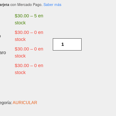
arjeta
con Mercado Pago.
Saber más
$
30.00
–
5 en
stock
$
30.00
–
0 en
o
stock
SAMSUNG
A14
$
30.00
–
0 en
aro
5G
stock
-
$
30.00
–
0 en
AURICULAR
stock
cantidad
egoría:
AURICULAR