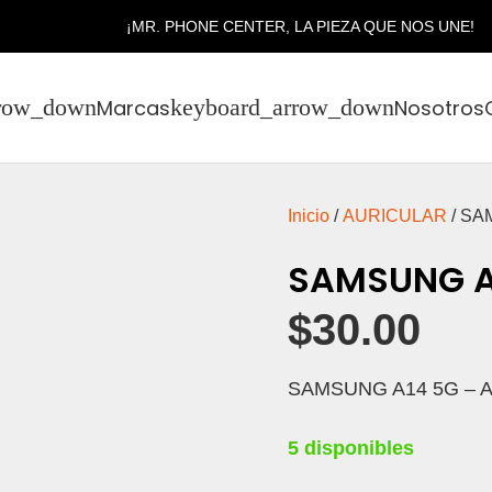
¡MR. PHONE CENTER, LA PIEZA QUE NOS UNE!
Marcas
Nosotros
Inicio
/
AURICULAR
/ SA
SAMSUNG A
$
30.00
SAMSUNG A14 5G – 
5 disponibles