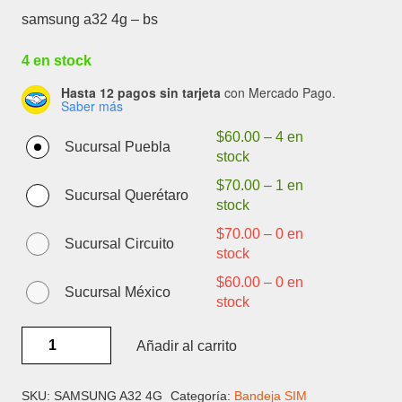
samsung a32 4g – bs
4 en stock
Hasta 12 pagos sin tarjeta
con Mercado Pago.
Saber más
$
60.00
–
4 en
Sucursal Puebla
stock
$
70.00
–
1 en
Sucursal Querétaro
stock
$
70.00
–
0 en
Sucursal Circuito
stock
$
60.00
–
0 en
Sucursal México
stock
SAMSUNG
Añadir al carrito
A32
4G
-
SKU:
SAMSUNG A32 4G
Categoría:
Bandeja SIM