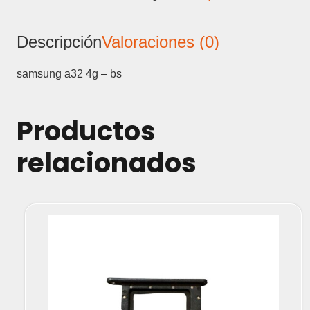
BANDEJA
SIM
Descripción
Valoraciones (0)
cantidad
samsung a32 4g – bs
Productos
relacionados