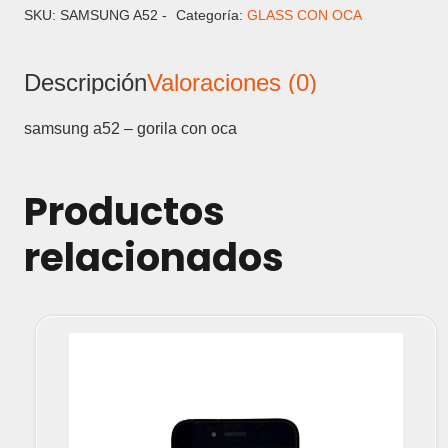
GORILA
SKU:
SAMSUNG A52 -
Categoría:
GLASS CON OCA
CON
OCA
Descripción
Valoraciones (0)
cantidad
samsung a52 – gorila con oca
Productos
relacionados