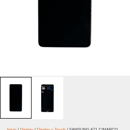
Inicio
/
Display
/
Display y Touch
/ SAMSUNG A71 C/MARCO