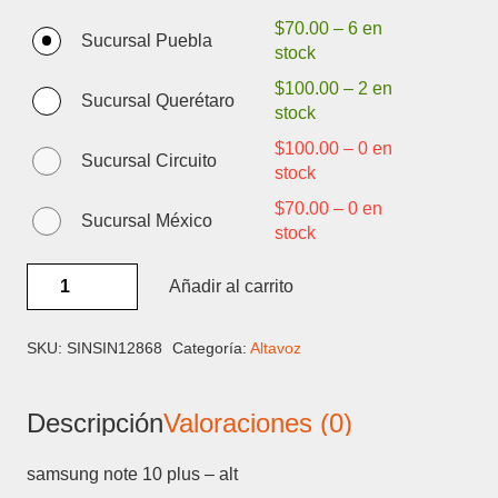
$
70.00
–
6 en
Sucursal Puebla
stock
$
100.00
–
2 en
Sucursal Querétaro
stock
$
100.00
–
0 en
Sucursal Circuito
stock
$
70.00
–
0 en
Sucursal México
stock
SAMSUNG
Añadir al carrito
NOTE
10
PLUS
SKU:
SINSIN12868
Categoría:
Altavoz
-
ALTAVOZ
Descripción
Valoraciones (0)
cantidad
samsung note 10 plus – alt