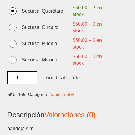
$
50.00
–
2 en
Sucursal Querétaro
stock
$
50.00
–
0 en
Sucursal Circuito
stock
$
50.00
–
0 en
Sucursal Puebla
stock
$
50.00
–
0 en
Sucursal México
stock
SAMSUNG
Añadir al carrito
NOTE
5
-
SKU:
166
Categoría:
Bandeja SIM
BANDEJA
SIM
Descripción
Valoraciones (0)
cantidad
bandeja sim