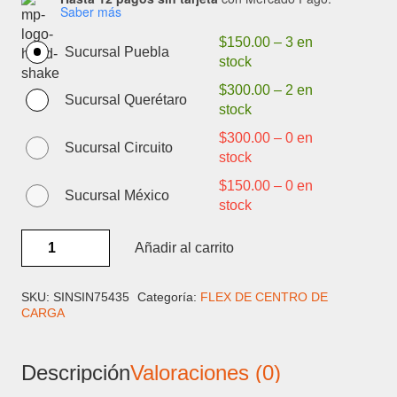
Saber más
$
150.00
–
3 en
Sucursal Puebla
stock
$
300.00
–
2 en
Sucursal Querétaro
stock
$
300.00
–
0 en
Sucursal Circuito
stock
$
150.00
–
0 en
Sucursal México
stock
SAMSUNG
Añadir al carrito
S20
ULTRA
-
SKU:
SINSIN75435
Categoría:
FLEX DE CENTRO DE
CARGA
FLEX
CENTRO
DE
Descripción
Valoraciones (0)
CARGA
cantidad