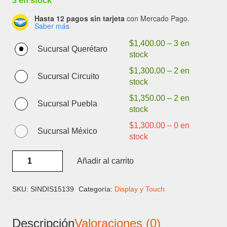
3 en stock
Hasta 12 pagos sin tarjeta
con Mercado Pago.
Saber más
$
1,400.00
–
3 en
Sucursal Querétaro
stock
$
1,300.00
–
2 en
Sucursal Circuito
stock
$
1,350.00
–
2 en
Sucursal Puebla
stock
$
1,300.00
–
0 en
Sucursal México
stock
SAMSUNG
Añadir al carrito
S23
PLUS
C/MARCO
SKU:
SINDIS15139
Categoría:
Display y Touch
BIG
SIZE
Descripción
Valoraciones (0)
OLED