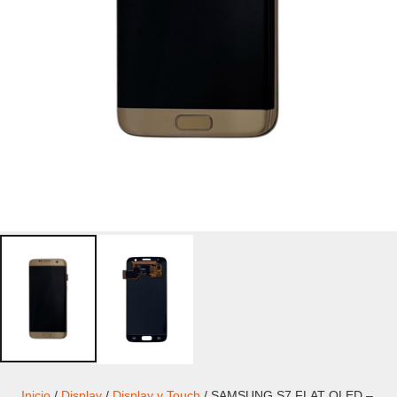
Inicio
/
Display
/
Display y Touch
/ SAMSUNG S7 FLAT OLED –