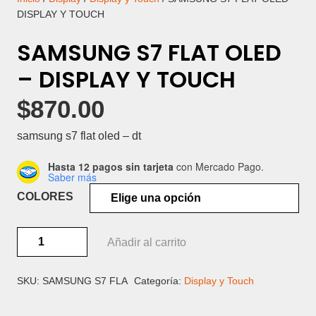
DISPLAY Y TOUCH
SAMSUNG S7 FLAT OLED
– DISPLAY Y TOUCH
$
870.00
samsung s7 flat oled – dt
Hasta 12 pagos sin tarjeta
con Mercado Pago.
Saber más
COLORES
SAMSUNG
Añadir al carrito
S7
FLAT
OLED
SKU:
SAMSUNG S7 FLA
Categoría:
Display y Touch
-
DISPLAY