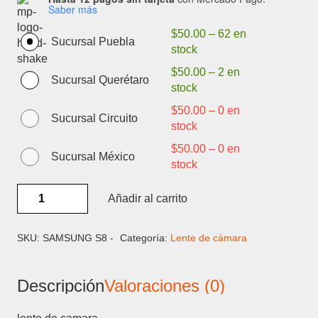
Saber más
$
50.00
–
62 en
Sucursal Puebla
stock
$
50.00
–
2 en
Sucursal Querétaro
stock
$
50.00
–
0 en
Sucursal Circuito
stock
$
50.00
–
0 en
Sucursal México
stock
SAMSUNG
Añadir al carrito
S8
-
LENTE
SKU:
SAMSUNG S8 -
Categoría:
Lente de cámara
DE
CAMARA
Descripción
Valoraciones (0)
cantidad