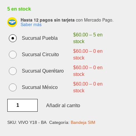
5 en stock
Hasta 12 pagos sin tarjeta
con Mercado Pago.
Saber más
$
60.00
–
5 en
Sucursal Puebla
stock
$
60.00
–
0 en
Sucursal Circuito
stock
$
60.00
–
0 en
Sucursal Querétaro
stock
$
60.00
–
0 en
Sucursal México
stock
VIVO
Añadir al carrito
Y18
-
BANDEJA
SKU:
VIVO Y18 - BA
Categoría:
Bandeja SIM
SIM
cantidad