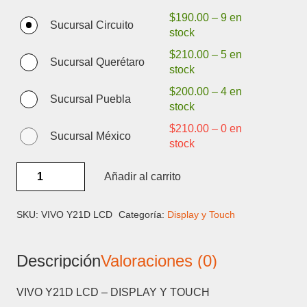
$
190.00
–
9 en
Sucursal Circuito
stock
$
210.00
–
5 en
Sucursal Querétaro
stock
$
200.00
–
4 en
Sucursal Puebla
stock
$
210.00
–
0 en
Sucursal México
stock
VIVO
Añadir al carrito
Y21D
LCD
-
SKU:
VIVO Y21D LCD
Categoría:
Display y Touch
DISPLAY
Y
Descripción
Valoraciones (0)
TOUCH
cantidad
VIVO Y21D LCD – DISPLAY Y TOUCH