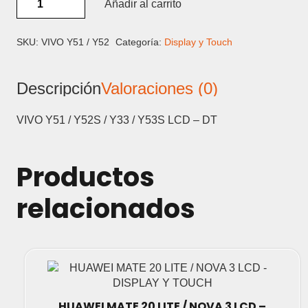
Añadir al carrito
Y51
/
Y52S
SKU:
VIVO Y51 / Y52
Categoría:
Display y Touch
/
Y33
Descripción
Valoraciones (0)
/
Y53S
LCD
VIVO Y51 / Y52S / Y33 / Y53S LCD – DT
-
DISPLAY
Y
Productos
TOUCH
cantidad
relacionados
HUAWEI MATE 20 LITE / NOVA 3 LCD –