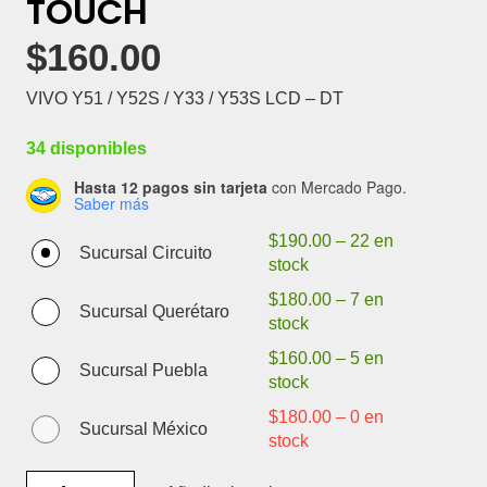
TOUCH
$
160.00
VIVO Y51 / Y52S / Y33 / Y53S LCD – DT
34 disponibles
Hasta 12 pagos sin tarjeta
con Mercado Pago.
Saber más
$
190.00
–
22 en
Sucursal Circuito
stock
$
180.00
–
7 en
Sucursal Querétaro
stock
$
160.00
–
5 en
Sucursal Puebla
stock
$
180.00
–
0 en
Sucursal México
stock
VIVO