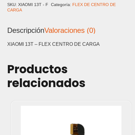
FLEX
SKU:
XIAOMI 13T - F
Categoría:
FLEX DE CENTRO DE
CARGA
CENTRO
DE
CARGA
Descripción
Valoraciones (0)
cantidad
XIAOMI 13T – FLEX CENTRO DE CARGA
Productos
relacionados