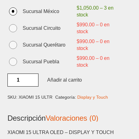
$
1,050.00
–
3 en
Sucursal México
stock
$
990.00
–
0 en
Sucursal Circuito
stock
$
990.00
–
0 en
Sucursal Querétaro
stock
$
990.00
–
0 en
Sucursal Puebla
stock
XIAOMI
Añadir al carrito
15
ULTRA
OLED
SKU:
XIAOMI 15 ULTR
Categoría:
Display y Touch
-
DISPLAY
Descripción
Valoraciones (0)
Y
TOUCH
cantidad
XIAOMI 15 ULTRA OLED – DISPLAY Y TOUCH