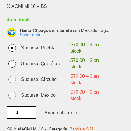
XIAOMI MI 10 – BS
4 en stock
Hasta 12 pagos sin tarjeta
con Mercado Pago.
Saber más
$
70.00
–
4 en
Sucursal Puebla
stock
$
70.00
–
2 en
Sucursal Querétaro
stock
$
70.00
–
0 en
Sucursal Circuito
stock
$
70.00
–
0 en
Sucursal México
stock
XIAOMI
Añadir al carrito
MI
10
-
SKU:
XIAOMI MI 10 -
Categoría:
Bandeja SIM