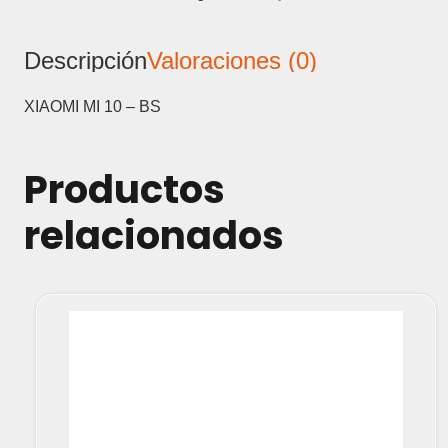
BANDEJA
SIM
Descripción
Valoraciones (0)
cantidad
XIAOMI MI 10 – BS
Productos
relacionados