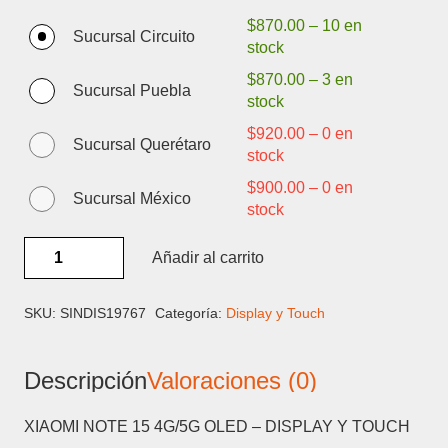
$
870.00
–
10 en
Sucursal Circuito
stock
$
870.00
–
3 en
Sucursal Puebla
stock
$
920.00
–
0 en
Sucursal Querétaro
stock
$
900.00
–
0 en
Sucursal México
stock
XIAOMI
Añadir al carrito
NOTE
15
4G/5G
SKU:
SINDIS19767
Categoría:
Display y Touch
OLED
-
Descripción
Valoraciones (0)
DISPLAY
Y
TOUCH
XIAOMI NOTE 15 4G/5G OLED – DISPLAY Y TOUCH
cantidad