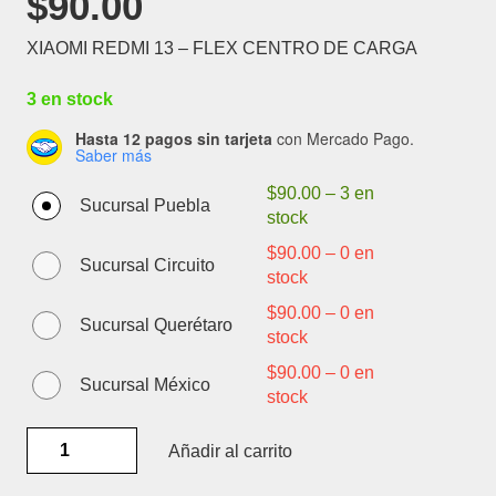
$
90.00
XIAOMI REDMI 13 – FLEX CENTRO DE CARGA
3 en stock
Hasta 12 pagos sin tarjeta
con Mercado Pago.
Saber más
$
90.00
–
3 en
Sucursal Puebla
stock
$
90.00
–
0 en
Sucursal Circuito
stock
$
90.00
–
0 en
Sucursal Querétaro
stock
$
90.00
–
0 en
Sucursal México
stock
XIAOMI
Añadir al carrito
REDMI
13