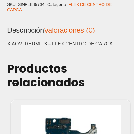
-
SKU:
SINFLE85734
Categoría:
FLEX DE CENTRO DE
CARGA
FLEX
CENTRO
DE
Descripción
Valoraciones (0)
CARGA
cantidad
XIAOMI REDMI 13 – FLEX CENTRO DE CARGA
Productos
relacionados