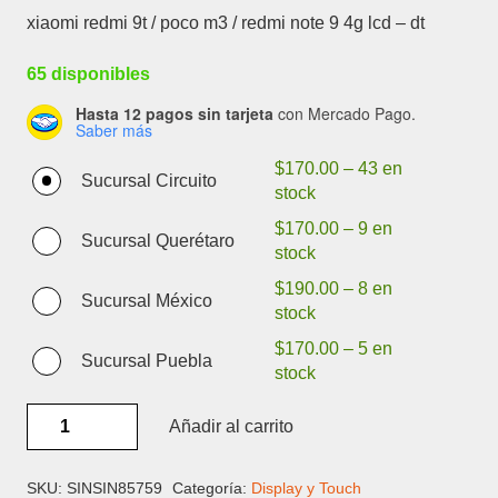
xiaomi redmi 9t / poco m3 / redmi note 9 4g lcd – dt
65 disponibles
Hasta 12 pagos sin tarjeta
con Mercado Pago.
Saber más
$
170.00
–
43 en
Sucursal Circuito
stock
$
170.00
–
9 en
Sucursal Querétaro
stock
$
190.00
–
8 en
Sucursal México
stock
$
170.00
–
5 en
Sucursal Puebla
stock
XIAOMI
Añadir al carrito
REDMI
9T
/
SKU:
SINSIN85759
Categoría:
Display y Touch