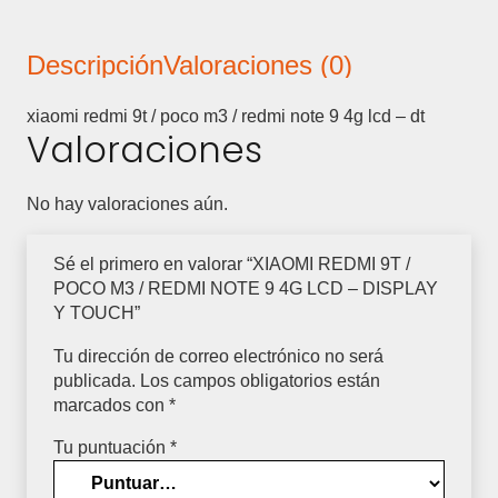
POCO
M3
Descripción
Valoraciones (0)
/
REDMI
NOTE
xiaomi redmi 9t / poco m3 / redmi note 9 4g lcd – dt
Valoraciones
9
4G
LCD
No hay valoraciones aún.
-
DISPLAY
Y
Sé el primero en valorar “XIAOMI REDMI 9T /
TOUCH
POCO M3 / REDMI NOTE 9 4G LCD – DISPLAY
cantidad
Y TOUCH”
Tu dirección de correo electrónico no será
publicada.
Los campos obligatorios están
marcados con
*
Tu puntuación
*