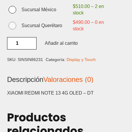
$
510.00
–
2 en
Sucursal México
stock
$
490.00
–
0 en
Sucursal Querétaro
stock
XIAOMI
Añadir al carrito
REDMI
NOTE
13
SKU:
SINSIN86231
Categoría:
Display y Touch
4G
OLED
Descripción
Valoraciones (0)
-
DISPLAY
Y
XIAOMI REDMI NOTE 13 4G OLED – DT
TOUCH
cantidad
Productos
relacionados