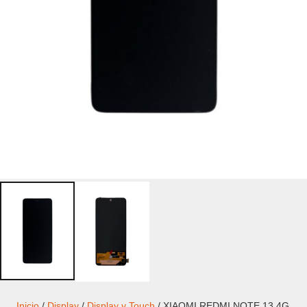
Inicio
/
Display
/
Display y Touch
/ XIAOMI REDMI NOTE 13 4G