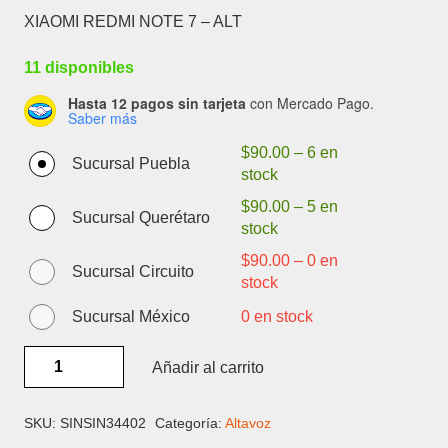
XIAOMI REDMI NOTE 7 – ALT
11 disponibles
Hasta 12 pagos sin tarjeta
con Mercado Pago.
Saber más
$
90.00
–
6 en
Sucursal Puebla
stock
$
90.00
–
5 en
Sucursal Querétaro
stock
$
90.00
–
0 en
Sucursal Circuito
stock
Sucursal México
0 en stock
XIAOMI
Añadir al carrito
REDMI
NOTE
7
SKU:
SINSIN34402
Categoría:
Altavoz
-