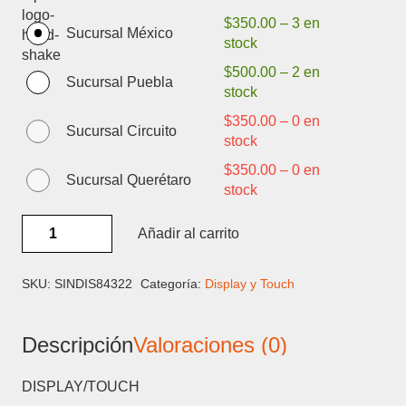
$
350.00
–
3 en
Sucursal México
stock
$
500.00
–
2 en
Sucursal Puebla
stock
$
350.00
–
0 en
Sucursal Circuito
stock
$
350.00
–
0 en
Sucursal Querétaro
stock
XIAOMI
Añadir al carrito
REDMI
PAD
SE
SKU:
SINDIS84322
Categoría:
Display y Touch
8.7
LCD-
Descripción
Valoraciones (0)
DISPLAY
Y
TOUCH
DISPLAY/TOUCH
cantidad