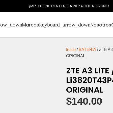
¡MR. PHONE CENTER, LA PIEZA QUE NOS UNE!
Marcas
Nosotros
Inicio
/
BATERIA
/ ZTE A3
ORIGINAL
ZTE A3 LITE 
Li3820T43P
ORIGINAL
$
140.00