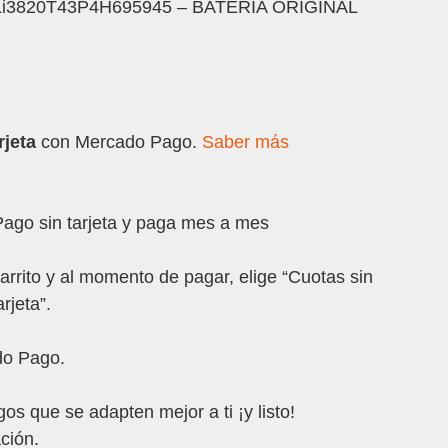
9 Li3820T43P4H695945 – BATERIA ORIGINAL
rjeta
con Mercado Pago.
Saber más
go sin tarjeta y paga mes a mes
arrito y al momento de pagar, elige “Cuotas sin
rjeta”.
do Pago.
os que se adapten mejor a ti ¡y listo!
ción.