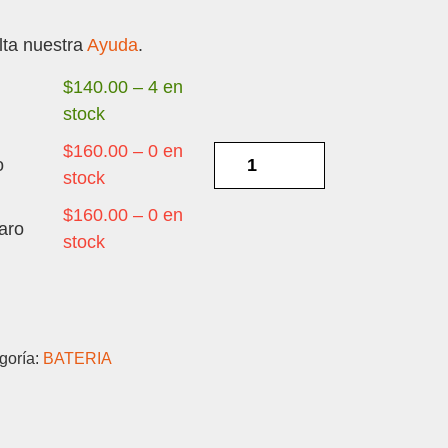
ta nuestra
Ayuda
.
$
140.00
–
4 en
stock
$
160.00
–
0 en
ZTE
o
stock
A3
LITE
$
160.00
–
0 en
aro
/
stock
L8
/
L9
Li3820T43P4H695945
goría:
BATERIA
-
BATERIA
ORIGINAL