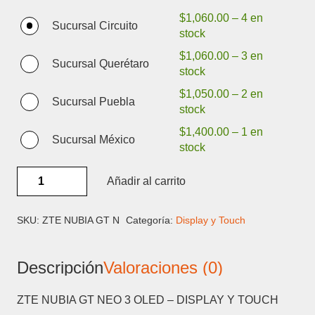
$
1,060.00
–
4 en
Sucursal Circuito
stock
$
1,060.00
–
3 en
Sucursal Querétaro
stock
$
1,050.00
–
2 en
Sucursal Puebla
stock
$
1,400.00
–
1 en
Sucursal México
stock
ZTE
Añadir al carrito
NUBIA
GT
NEO
SKU:
ZTE NUBIA GT N
Categoría:
Display y Touch
3
OLED
Descripción
Valoraciones (0)
-
DISPLAY
Y
ZTE NUBIA GT NEO 3 OLED – DISPLAY Y TOUCH
TOUCH