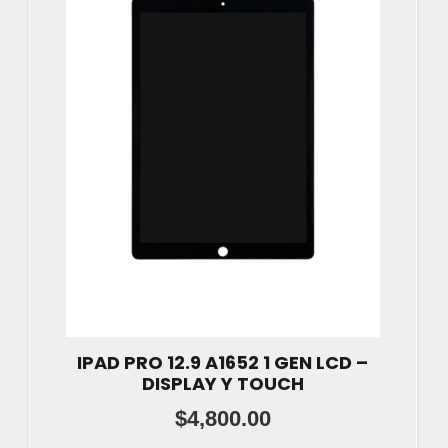
IPAD PRO 12.9 A1652 1 GEN LCD –
DISPLAY Y TOUCH
$
4,800.00
Este