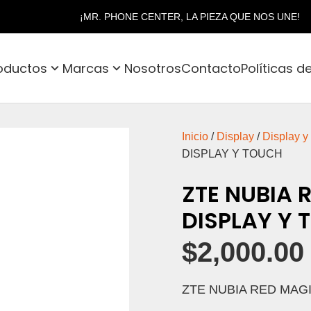
¡MR. PHONE CENTER, LA PIEZA QUE NOS UNE!
oductos
Marcas
Nosotros
Contacto
Políticas d
Inicio
/
Display
/
Display y
DISPLAY Y TOUCH
ZTE NUBIA 
DISPLAY Y 
$
2,000.00
ZTE NUBIA RED MAGI