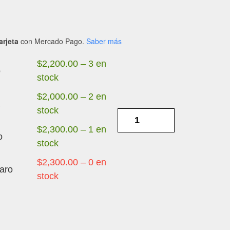
arjeta
con Mercado Pago.
Saber más
$
2,200.00
–
3 en
o
stock
$
2,000.00
–
2 en
a
stock
ZTE
NUBIA
$
2,300.00
–
1 en
o
RED
stock
MAGIC
$
2,300.00
–
0 en
aro
9
stock
PRO
OLED
-
DISPLAY