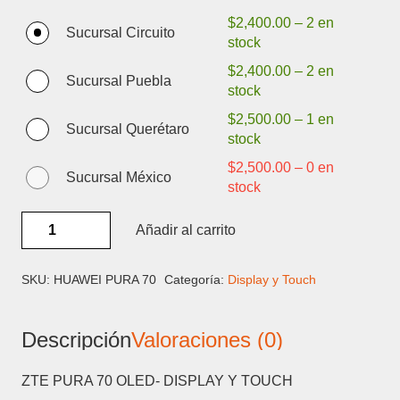
$
2,400.00
–
2 en
Sucursal Circuito
stock
$
2,400.00
–
2 en
Sucursal Puebla
stock
$
2,500.00
–
1 en
Sucursal Querétaro
stock
$
2,500.00
–
0 en
Sucursal México
stock
HUAWEI
Añadir al carrito
PURA
70
OLED-
SKU:
HUAWEI PURA 70
Categoría:
Display y Touch
DISPLAY
Y
Descripción
Valoraciones (0)
TOUCH
cantidad
ZTE PURA 70 OLED- DISPLAY Y TOUCH