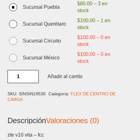
$
80.00
–
3 en
Sucursal Puebla
stock
$
100.00
–
1 en
Sucursal Querétaro
stock
$
100.00
–
0 en
Sucursal Circuito
stock
$
100.00
–
0 en
Sucursal México
stock
ZTE
Añadir al carrito
V10
VITA
-
SKU:
SINSIN19530
Categoría:
FLEX DE CENTRO DE
CARGA
FLEX
CENTRO
DE
Descripción
Valoraciones (0)
CARGA
cantidad
zte v10 vita – fcc