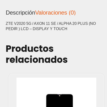
AXON
11
Descripción
Valoraciones (0)
SE
/
ALPHA
ZTE V2020 5G / AXON 11 SE / ALPHA 20 PLUS (NO
20
PEDIR ) LCD – DISPLAY Y TOUCH
PLUS
(NO
PEDIR
Productos
)
LCD
relacionados
-
DISPLAY
Y
TOUCH
cantidad