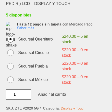
PEDIR ) LCD – DISPLAY Y TOUCH
5 disponibles
Hasta 12 pagos sin tarjeta
con Mercado Pago.
Saber más
$
240.00
–
5 en
Sucursal Querétaro
stock
$
220.00
–
0 en
Sucursal Circuito
stock
$
220.00
–
0 en
Sucursal Puebla
stock
$
220.00
–
0 en
Sucursal México
stock
ZTE
Añadir al carrito
V2020
5G
/
SKU:
ZTE V2020 5G /
Categoría:
Display y Touch