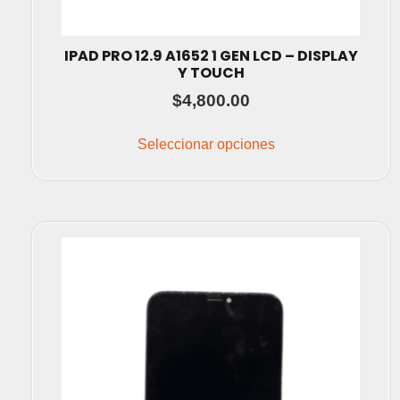
IPAD PRO 12.9 A1652 1 GEN LCD – DISPLAY
Y TOUCH
$
4,800.00
Este
producto
Seleccionar opciones
tiene
múltiples
variantes.
Las
opciones
se
pueden
elegir
en
la
página
de
producto