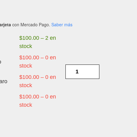
arjeta
con Mercado Pago.
Saber más
$
100.00
–
2 en
stock
$
100.00
–
0 en
o
stock
ZTE
V30
$
100.00
–
0 en
aro
VITA
stock
-
$
100.00
–
0 en
FLEX
stock
CENTRO
DE
CARGA
cantidad