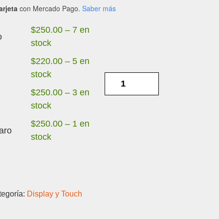
arjeta
con Mercado Pago.
Saber más
$
250.00
–
7 en
o
stock
$
220.00
–
5 en
stock
ZTE
V70
$
250.00
–
3 en
MAX
stock
-
$
250.00
–
1 en
aro
DISPLAY
stock
Y
TOUCH
cantidad
tegoría:
Display y Touch