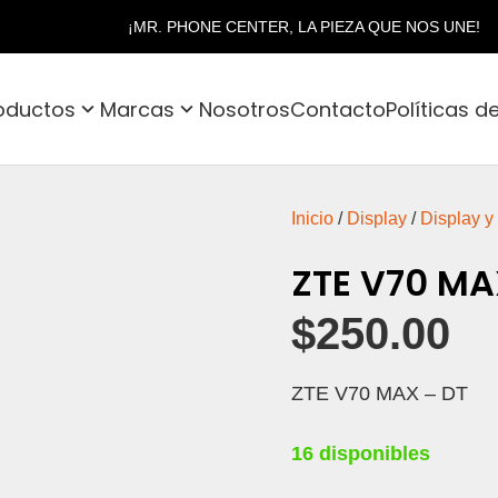
¡MR. PHONE CENTER, LA PIEZA QUE NOS UNE!
oductos
Marcas
Nosotros
Contacto
Políticas d
Inicio
/
Display
/
Display y
ZTE V70 MA
$
250.00
ZTE V70 MAX – DT
16 disponibles