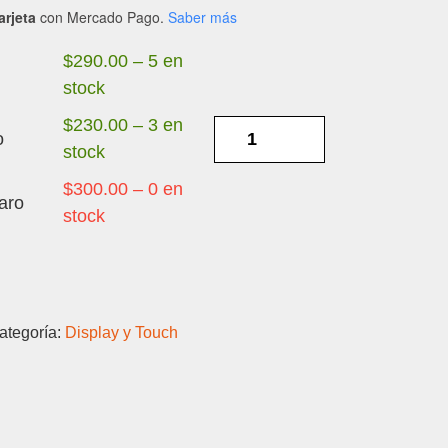
arjeta
con Mercado Pago.
Saber más
$
290.00
–
5 en
stock
$
230.00
–
3 en
ZTE
o
stock
V80
LCD-
$
300.00
–
0 en
aro
DISPLAY
stock
Y
TOUCH
cantidad
ategoría:
Display y Touch