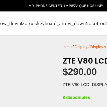
¡MR. PHONE CENTER, LA PIEZA QUE NOS UNE!
Marcas
Nosotros
Inicio
/
Display
/
Display y
ZTE V80 LC
$
290.00
ZTE V80 LCD- DISPL
8 disponibles