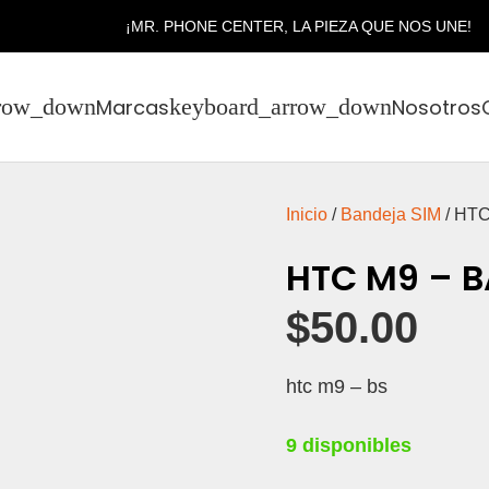
¡MR. PHONE CENTER, LA PIEZA QUE NOS UNE!
Marcas
Nosotros
Inicio
/
Bandeja SIM
/ HT
HTC M9 – 
$
50.00
htc m9 – bs
9 disponibles