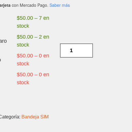
arjeta
con Mercado Pago.
Saber más
$
50.00
–
7 en
stock
$
50.00
–
2 en
aro
stock
HTC
M9
$
50.00
–
0 en
o
-
stock
BANDEJA
$
50.00
–
0 en
SIM
stock
cantidad
Categoría:
Bandeja SIM