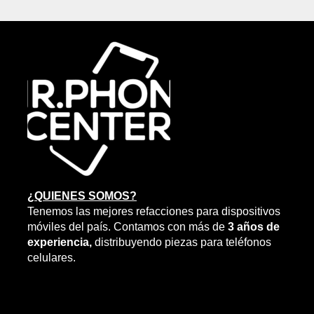
Las
opciones
se
pueden
elegir
en
la
página
de
producto
¿QUIENES SOMOS?
Tenemos las mejores refacciones para dispositivos
móviles del país. Contamos con más de
3 años de
experiencia,
distribuyendo piezas para teléfonos
celulares.