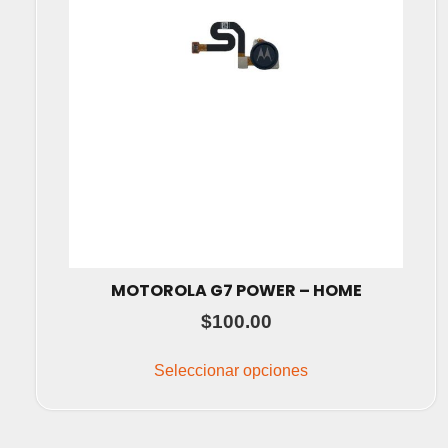
producto
MOTOROLA G7 POWER – HOME
$
100.00
Este
producto
Seleccionar opciones
tiene
múltiples
variantes.