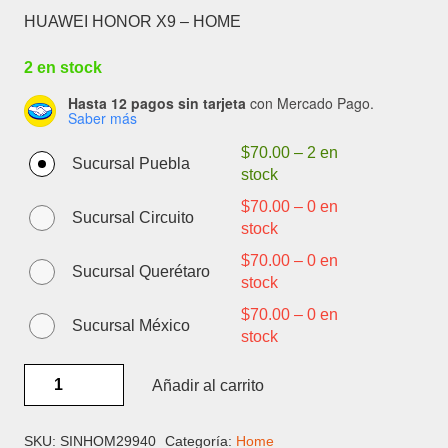
HUAWEI HONOR X9 – HOME
2 en stock
Hasta 12 pagos sin tarjeta
con Mercado Pago.
Saber más
$
70.00
–
2 en
Sucursal Puebla
stock
$
70.00
–
0 en
Sucursal Circuito
stock
$
70.00
–
0 en
Sucursal Querétaro
stock
$
70.00
–
0 en
Sucursal México
stock
HUAWEI
Añadir al carrito
HONOR
X9
-
SKU:
SINHOM29940
Categoría:
Home