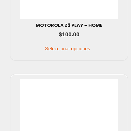
MOTOROLA Z2 PLAY – HOME
$
100.00
Este
producto
Seleccionar opciones
tiene
múltiples
variantes.
Las
opciones
se
pueden
elegir
en
la
página
de