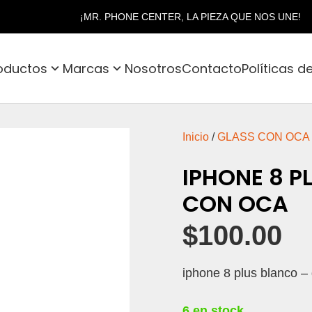
¡MR. PHONE CENTER, LA PIEZA QUE NOS UNE!
oductos
Marcas
Nosotros
Contacto
Políticas d
Inicio
/
GLASS CON OCA
IPHONE 8 P
CON OCA
$
100.00
iphone 8 plus blanco – 
6 en stock