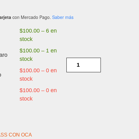
arjeta
con Mercado Pago.
Saber más
$
100.00
–
6 en
stock
$
100.00
–
1 en
aro
stock
IPHONE
8
$
100.00
–
0 en
o
PLUS
stock
BLANCO
$
100.00
–
0 en
-
stock
GORILA
CON
OCA
cantidad
ASS CON OCA