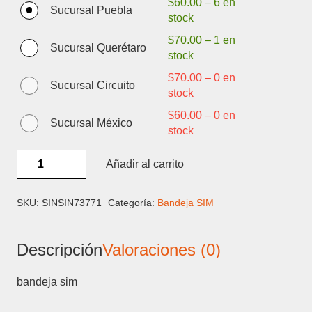
$
60.00
–
6 en
Sucursal Puebla
stock
$
70.00
–
1 en
Sucursal Querétaro
stock
$
70.00
–
0 en
Sucursal Circuito
stock
$
60.00
–
0 en
Sucursal México
stock
MOTOROLA
Añadir al carrito
G20
-
BANDEJA
SKU:
SINSIN73771
Categoría:
Bandeja SIM
SIM
cantidad
Descripción
Valoraciones (0)
bandeja sim