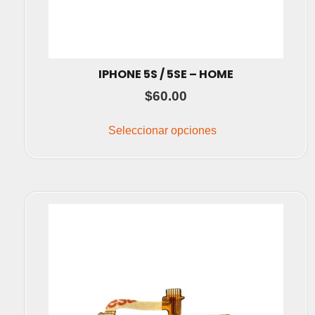
IPHONE 5S / 5SE – HOME
$
60.00
Este
producto
Seleccionar opciones
tiene
múltiples
variantes.
Las
opciones
se
pueden
elegir
en
la
página
de