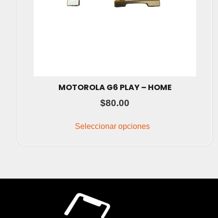
producto
MOTOROLA G6 PLAY – HOME
$
80.00
Este
producto
Seleccionar opciones
tiene
múltiples
variantes.
Las
opciones
se
pueden
elegir