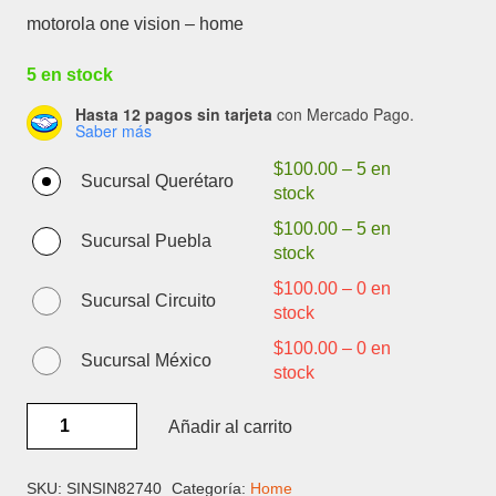
motorola one vision – home
5 en stock
Hasta 12 pagos sin tarjeta
con Mercado Pago.
Saber más
$
100.00
–
5 en
Sucursal Querétaro
stock
$
100.00
–
5 en
Sucursal Puebla
stock
$
100.00
–
0 en
Sucursal Circuito
stock
$
100.00
–
0 en
Sucursal México
stock
MOTOROLA
Añadir al carrito
ONE
VISION
-
SKU:
SINSIN82740
Categoría:
Home