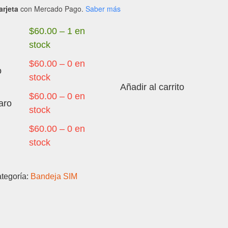
arjeta
con Mercado Pago.
Saber más
$
60.00
–
1 en
stock
$
60.00
–
0 en
o
stock
Añadir al carrito
OPPO
$
60.00
–
0 en
aro
A5
stock
PRO
$
60.00
–
0 en
-
stock
BANDEJA
SIM
cantidad
tegoría:
Bandeja SIM