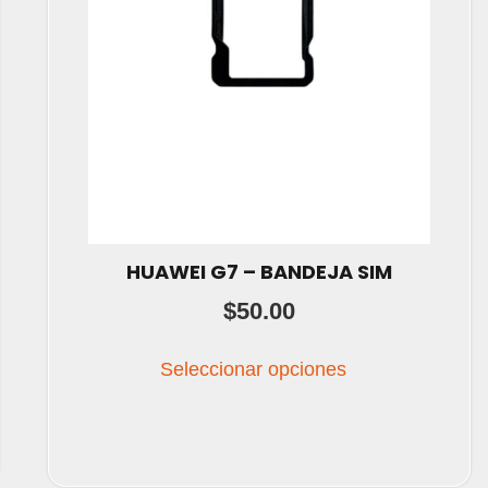
HUAWEI G7 – BANDEJA SIM
$
50.00
Este
Seleccionar opciones
producto
tiene
múltiples
variantes.
Las