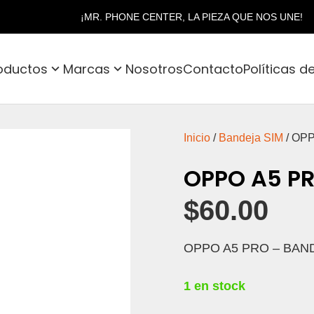
¡MR. PHONE CENTER, LA PIEZA QUE NOS UNE!
oductos
Marcas
Nosotros
Contacto
Políticas d
Inicio
/
Bandeja SIM
/ OP
OPPO A5 PR
$
60.00
OPPO A5 PRO – BAN
1 en stock