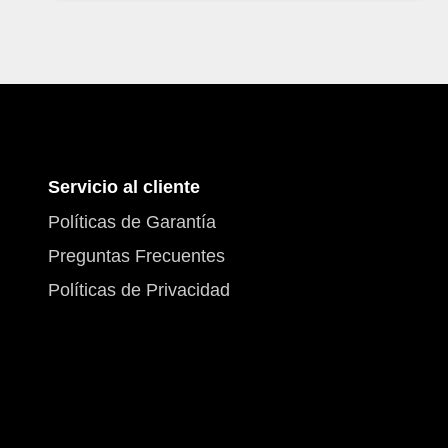
opciones
se
pueden
elegir
en
la
Servicio al cliente
página
de
Políticas de Garantía
producto
Preguntas Frecuentes
Políticas de Privacidad