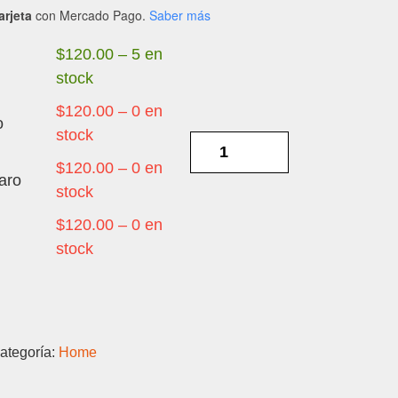
arjeta
con Mercado Pago.
Saber más
$
120.00
–
5 en
stock
$
120.00
–
0 en
o
stock
SAMSUNG
A12
$
120.00
–
0 en
aro
-
stock
HOME
$
120.00
–
0 en
cantidad
stock
ategoría:
Home