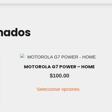
onados
MOTOROLA G7 POWER – HOME
$
100.00
Este
Seleccionar opciones
producto
tiene
múltiples
variantes.