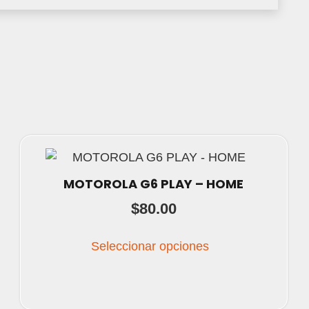
MOTOROLA G6 PLAY – HOME
$
80.00
Este
Seleccionar opciones
producto
tiene
múltiples
variantes.