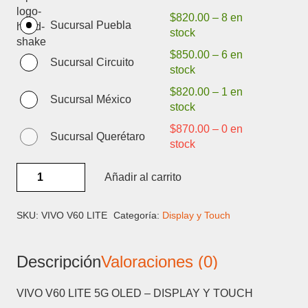
$
820.00
–
8 en
Sucursal Puebla
stock
$
850.00
–
6 en
Sucursal Circuito
stock
$
820.00
–
1 en
Sucursal México
stock
$
870.00
–
0 en
Sucursal Querétaro
stock
VIVO
Añadir al carrito
V60
LITE
5G
SKU:
VIVO V60 LITE
Categoría:
Display y Touch
OLED
-
Descripción
Valoraciones (0)
DISPLAY
Y
TOUCH
VIVO V60 LITE 5G OLED – DISPLAY Y TOUCH
cantidad