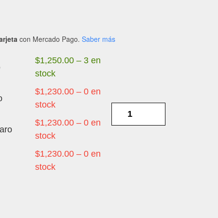
arjeta
con Mercado Pago.
Saber más
$
1,250.00
–
3 en
o
stock
$
1,230.00
–
0 en
o
stock
XIAOMI
POCO
$
1,230.00
–
0 en
aro
X8
stock
PRO
$
1,230.00
–
0 en
a
OLED
stock
-
DISPLAY
Y
TOUCH