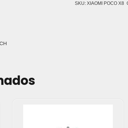
SKU:
XIAOMI POCO X8
UCH
onados