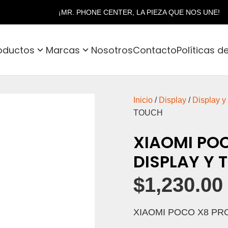
¡MR. PHONE CENTER, LA PIEZA QUE NOS UNE!
oductos
Marcas
Nosotros
Contacto
Políticas d
Inicio
/
Display
/
Display y
TOUCH
XIAOMI POC
DISPLAY Y 
$
1,230.00
XIAOMI POCO X8 PR