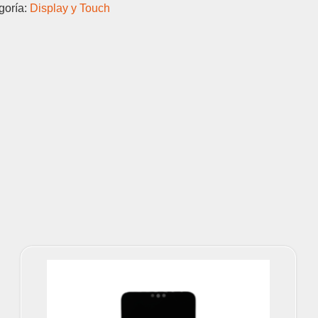
goría:
Display y Touch
DISPLAY
Y
TOUCH
cantidad