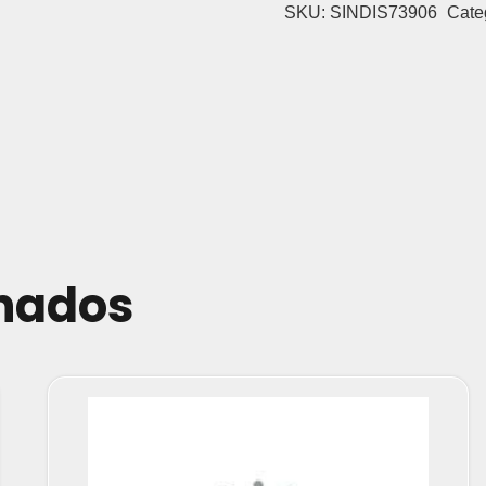
SKU:
SINDIS73906
Cate
onados