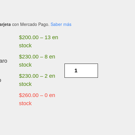
arjeta
con Mercado Pago.
Saber más
$
200.00
–
13 en
stock
$
230.00
–
8 en
aro
stock
XIAOMI
REDMI
$
230.00
–
2 en
o
15
stock
/
$
260.00
–
0 en
POCO
stock
M7
4G
LCD
-