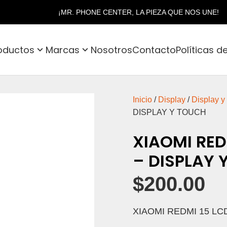
¡MR. PHONE CENTER, LA PIEZA QUE NOS UNE!
oductos
Marcas
Nosotros
Contacto
Políticas d
Inicio
/
Display
/
Display y
DISPLAY Y TOUCH
XIAOMI RED
– DISPLAY 
$
200.00
XIAOMI REDMI 15 LC