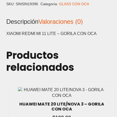
11
SKU:
SINSIN19396
Categoría:
GLASS CON OCA
LITE
-
Descripción
Valoraciones (0)
GORILA
CON
OCA
XIAOMI REDMI MI 11 LITE – GORILA CON OCA
cantidad
Productos
relacionados
HUAWEI MATE 20 LITE/NOVA 3 – GORILA
CON OCA