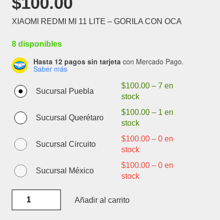
$
100.00
XIAOMI REDMI MI 11 LITE – GORILA CON OCA
8 disponibles
Hasta 12 pagos sin tarjeta
con Mercado Pago.
Saber más
$
100.00
–
7 en
Sucursal Puebla
stock
$
100.00
–
1 en
Sucursal Querétaro
stock
$
100.00
–
0 en
Sucursal Circuito
stock
$
100.00
–
0 en
Sucursal México
stock
XIAOMI
Añadir al carrito
REDMI
MI