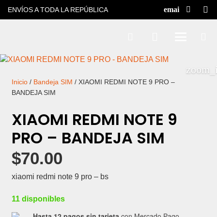
ENVÍOS A TODA LA REPÚBLICA
Inicio
/
Bandeja SIM
/ XIAOMI REDMI NOTE 9 PRO –
BANDEJA SIM
XIAOMI REDMI NOTE 9
PRO – BANDEJA SIM
$
70.00
xiaomi redmi note 9 pro – bs
11 disponibles
Hasta 12 pagos sin tarjeta
con Mercado Pago.