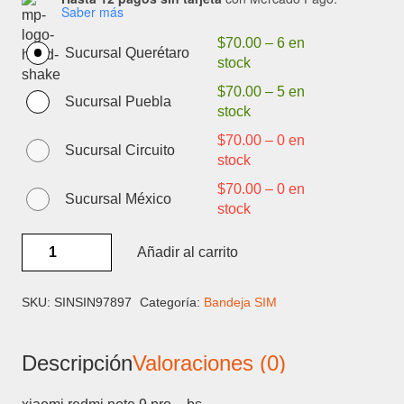
Saber más
$
70.00
–
6 en
Sucursal Querétaro
stock
$
70.00
–
5 en
Sucursal Puebla
stock
$
70.00
–
0 en
Sucursal Circuito
stock
$
70.00
–
0 en
Sucursal México
stock
XIAOMI
Añadir al carrito
REDMI
NOTE
9
SKU:
SINSIN97897
Categoría:
Bandeja SIM
PRO
-
Descripción
Valoraciones (0)
BANDEJA
SIM
cantidad