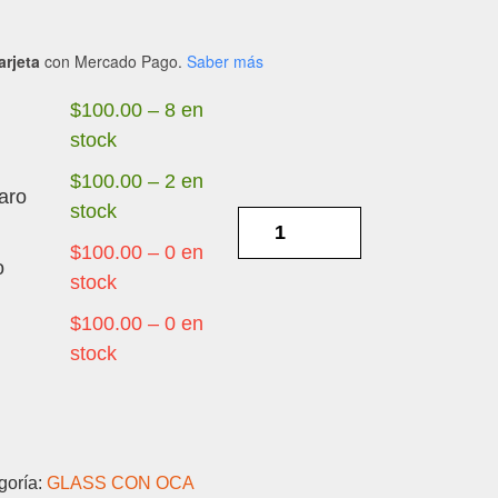
arjeta
con Mercado Pago.
Saber más
$
100.00
–
8 en
stock
$
100.00
–
2 en
aro
stock
ZTE
V10
$
100.00
–
0 en
o
VITA
stock
-
$
100.00
–
0 en
TOUCH
stock
GORILA
CON
OCA
cantidad
goría:
GLASS CON OCA