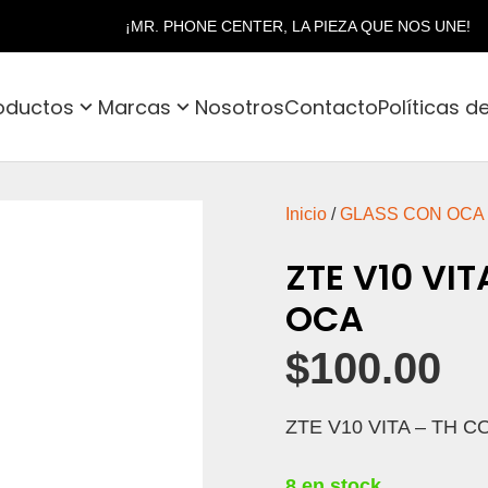
¡MR. PHONE CENTER, LA PIEZA QUE NOS UNE!
oductos
Marcas
Nosotros
Contacto
Políticas d
Inicio
/
GLASS CON OCA
ZTE V10 VI
OCA
$
100.00
ZTE V10 VITA – TH 
8 en stock